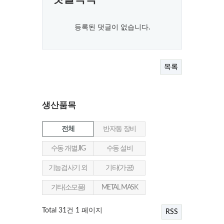
등록된 댓글이 없습니다.
목록
생산품목
전체
반자동 장비
수동 개별JIG
수동 설비
기능검사기 외
기타(가공)
기타(소모품)
METAL MASK
Total 31건
1 페이지
RSS