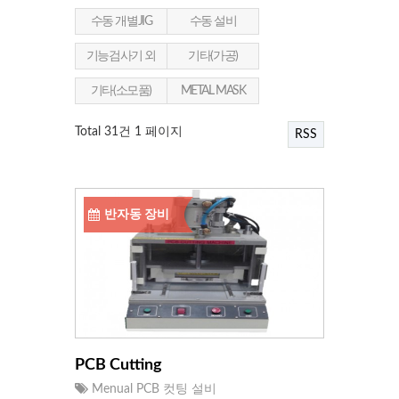
수동 개별JIG
수동 설비
기능검사기 외
기타(가공)
기타(소모품)
METAL MASK
Total 31건
1 페이지
RSS
반자동 장비
PCB Cutting
Menual PCB 컷팅 설비