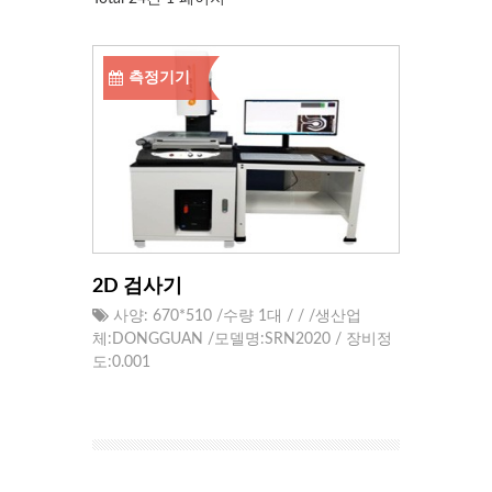
측정기기
2D 검사기
사양: 670*510 /수량 1대 / / /생산업
체:DONGGUAN /모델명:SRN2020 / 장비정
도:0.001