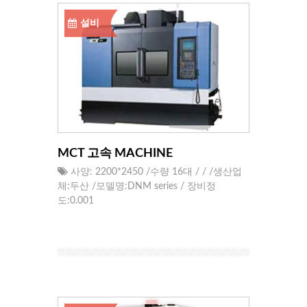
설비
MCT 고속 MACHINE
사양: 2200*2450 /수량 16대 / / /생산업
체:두산 /모델명:DNM series / 장비정
도:0.001