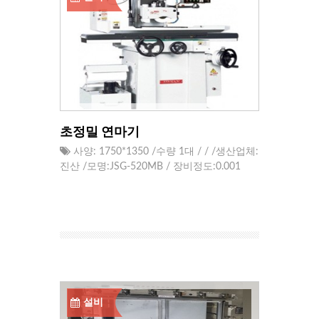
초정밀 연마기
사양: 1750*1350 /수량 1대 / / /생산업체:
진산 /모명:JSG-520MB / 장비정도:0.001
설비