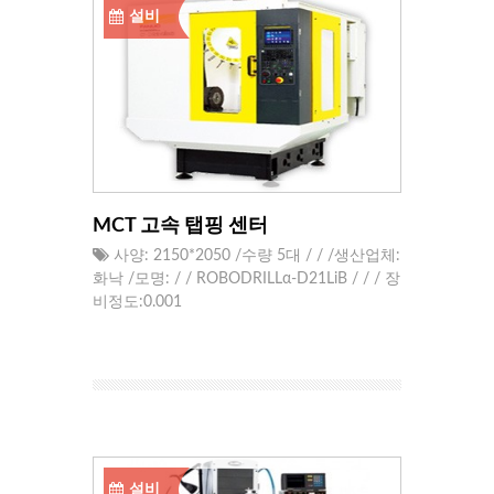
설비
MCT 고속 탭핑 센터
사양: 2150*2050 /수량 5대 / / /생산업체:
화낙 /모명: / / ROBODRILLα-D21LiB / / / 장
비정도:0.001
설비