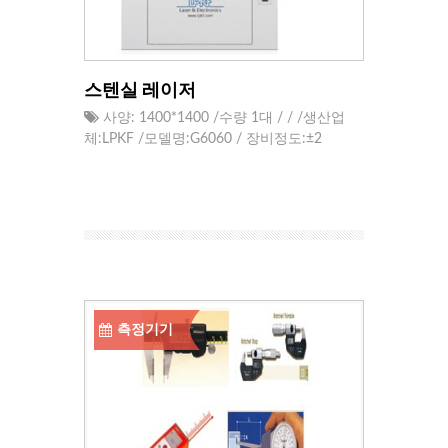
스텐실 레이저
사양: 1400*1400 /수량 1대 / / /생산업
체:LPKF /모델명:G6060 / 장비정도:±2
측정기기