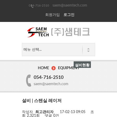
saem@saemtech.com
054-716-2510
회원가입
로그인
설비현황
HOME
EQUIPMENT
054-716-2510
saem@saemtech.com
설비 | 스텐실 레이저
작성자
최고관리자
17-02-13 09:05
조
회
2,321회
댓글
0건