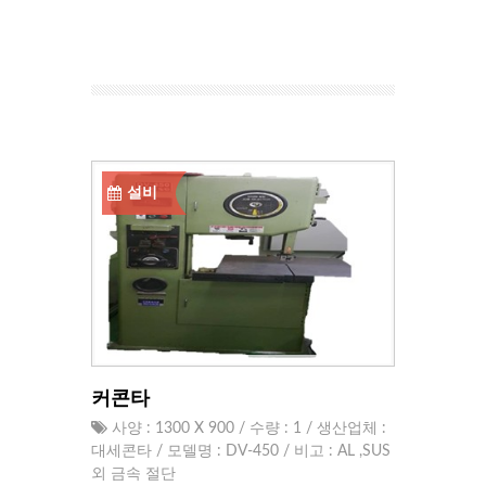
설비
커콘타
사양 : 1300 X 900 / 수량 : 1 / 생산업체 :
대세콘타 / 모델명 : DV-450 / 비고 : AL ,SUS
외 금속 절단