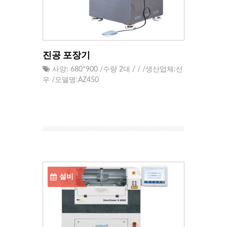
진공 포장기
사양: 680*900 /수량 2대 / / /생산업체:선
우 /모델명:AZ450
설비