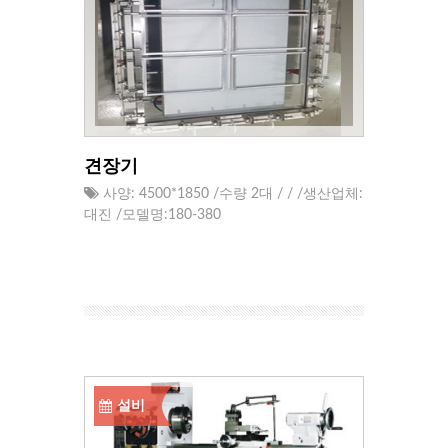
견장기
사양: 4500*1850 /수량 2대 / / /생산업체:
대진 /모델명:180-380
설비