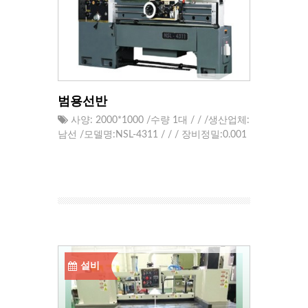
범용선반
사양: 2000*1000 /수량 1대 / / /생산업체:
남선 /모델명:NSL-4311 / / / 장비정밀:0.001
설비